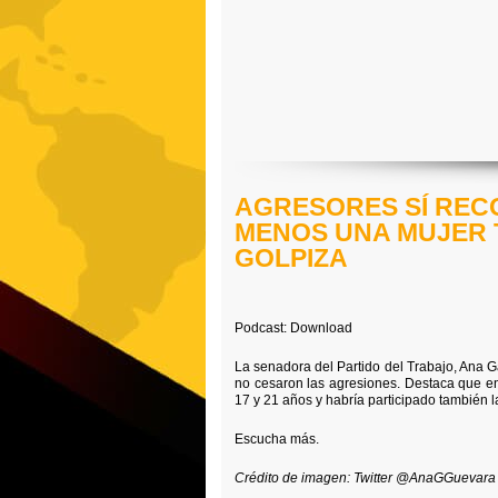
AGRESORES SÍ REC
MENOS UNA MUJER T
GOLPIZA
Podcast: Download
La senadora del Partido del Trabajo, Ana G
no cesaron las agresiones. Destaca que en
17 y 21 años y habría participado también l
Escucha más.
Crédito de imagen: Twitter @AnaGGuevara