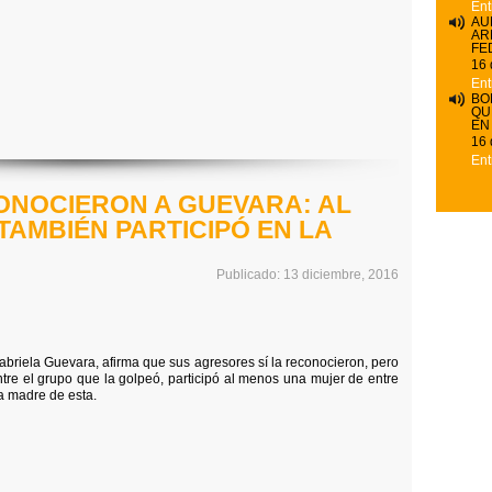
Ent
AU
AR
FE
16 
Ent
BO
QU
EN
16 
Ent
ONOCIERON A GUEVARA: AL
AMBIÉN PARTICIPÓ EN LA
Publicado: 13 diciembre, 2016
abriela Guevara, afirma que sus agresores sí la reconocieron, pero
tre el grupo que la golpeó, participó al menos una mujer de entre
a madre de esta.