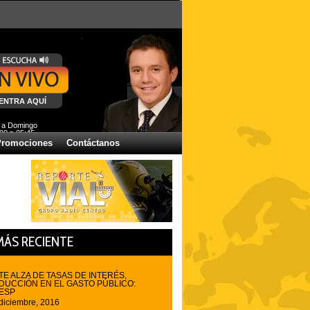
NTRA AQUÍ
 a Domingo
00 a 05:45
Promociones
Contáctanos
MÁS RECIENTE
TE ALZA DE TASAS DE INTERÉS,
DUCCIÓN EN EL GASTO PÚBLICO:
ESP
diciembre, 2016