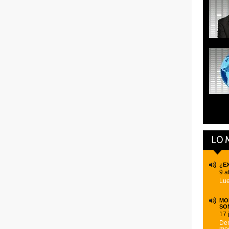
LO 
¿E
9 a
Lue
MOD
SO
17 
Den