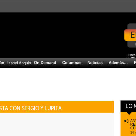
E
Lunes
de 00:
ón
On Demand
Columnas
Noticias
Además…
Isabel Angulo
LO 
STA CON SERGIO Y LUPITA
AN
RE
CE
16 