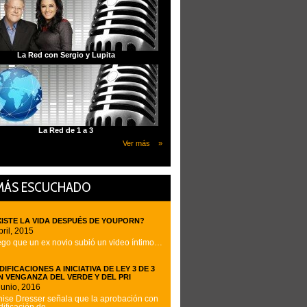
La Red con Sergio y Lupita
La Red de 1 a 3
Ver más »
MÁS ESCUCHADO
XISTE LA VIDA DESPUÉS DE YOUPORN?
bril, 2015
go que un ex novio subió un video íntimo…
IFICACIONES A INICIATIVA DE LEY 3 DE 3
N VENGANZA DEL VERDE Y DEL PRI
junio, 2016
ise Dresser señala que la aprobación con