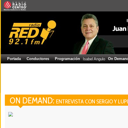
Portada
Conductores
Programación
On Deman
Isabel Angulo
ON DEMAND:
ENTREVISTA CON SERGIO Y LUP